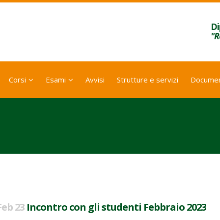
Di
"R
Corsi
Esami
Avvisi
Strutture e servizi
Documen
Feb 23
Incontro con gli studenti Febbraio 2023