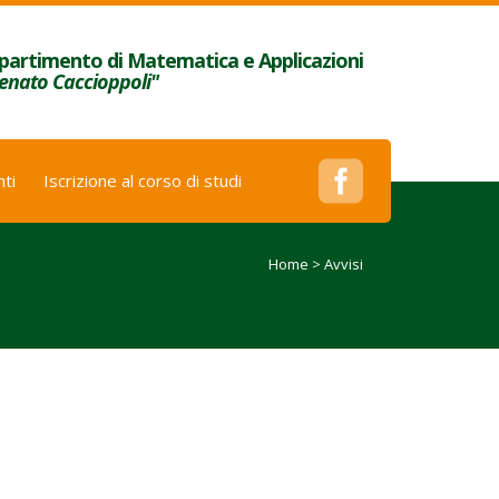
partimento di Matematica e Applicazioni
enato Caccioppoli"
ti
Iscrizione al corso di studi
Home
>
Avvisi