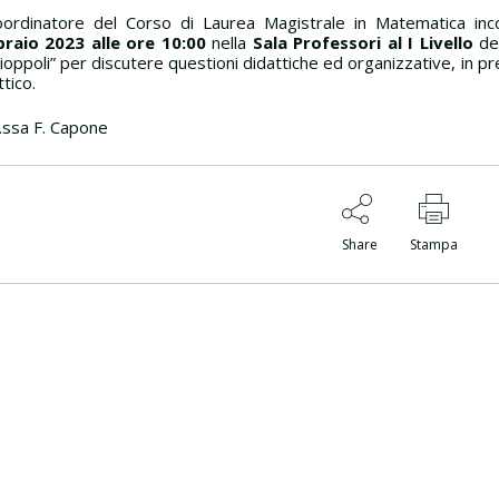
oordinatore del Corso di Laurea Magistrale in Matematica in
raio 2023 alle ore 10:00
nella
Sala Professori al I Livello
del
ioppoli” per discutere questioni didattiche ed organizzative, in pr
ttico.
.ssa F. Capone
Share
Stampa