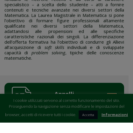
specialistico – a scelta dello studente – atti a fornire
contenuti e tecniche avanzate nei diversi settori della
Matematica. La Laurea Magistrale in Matematica si pone
l’obiettivo di formare figure professionali altamente
qualificate nei diversi settori della Matematica,
adattandosi alle propensioni ed alle specifiche
caratteristiche razionali dei singoli. La differenziazione
dell’offerta formativa ha l’obiettivo di condurre gli Allievi
all’acquisizione di
soft skills
individuali e di sviluppate
capacità di
problem solving
, tipiche delle conoscenze
matematiche.
Appelli
d’esami
I cookie utilizzati servono al corretto funzionamento del sito.
Proseguendo la navigazione senza modificare le impostazioni del
browser, accetti di ricevere tutti i cookie.
Informazioni
Accetta
Orario