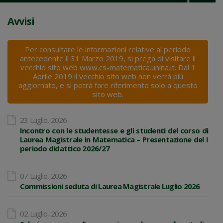
Avvisi
Per consultare le informazioni relative al periodo
antecedente il 31 Marzo 2019, si prega di visitare il
vecchio sito web
www.cs-matematica.unina.it
. Dal 1
Aprile 2019 il vecchio sito web non verrà più
aggiornato, e si potrà fare riferimento solo a questo
sito web.
23 Luglio, 2026
Incontro con le studentesse e gli studenti del corso di
Laurea Magistrale in Matematica – Presentazione del I
periodo didattico 2026/27
07 Luglio, 2026
Commissioni seduta di Laurea Magistrale Luglio 2026
02 Luglio, 2026