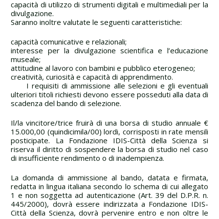
capacità di utilizzo di strumenti digitali e multimediali per la
divulgazione.
Saranno inoltre valutate le seguenti caratteristiche:
capacità comunicative e relazionali;
interesse per la divulgazione scientifica e l’educazione
museale;
attitudine al lavoro con bambini e pubblico eterogeneo;
creatività, curiosità e capacità di apprendimento.
I requisiti di ammissione alle selezioni e gli eventuali
ulteriori titoli richiesti devono essere posseduti alla data di
scadenza del bando di selezione.
Il/la vincitore/trice fruirà di una borsa di studio annuale €
15.000,00 (quindicimila/00) lordi, corrisposti in rate mensili
posticipate. La Fondazione IDIS-Città della Scienza si
riserva il diritto di sospendere la borsa di studio nel caso
di insufficiente rendimento o di inadempienza.
La domanda di ammissione al bando, datata e firmata,
redatta in lingua italiana secondo lo schema di cui allegato
1 e non soggetta ad autenticazione (Art. 39 del D.P.R. n.
445/2000), dovrà essere indirizzata a Fondazione IDIS-
Città della Scienza, dovrà pervenire entro e non oltre le