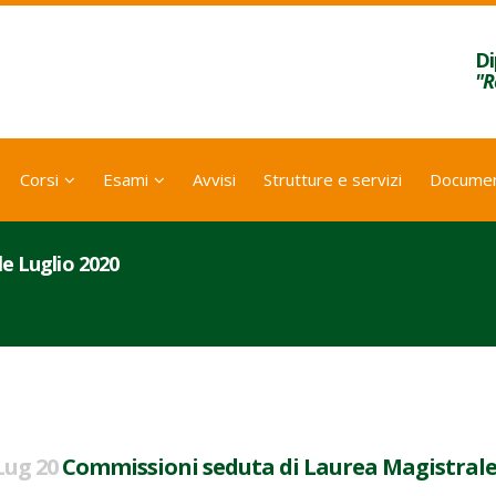
Di
"R
Corsi
Esami
Avvisi
Strutture e servizi
Documen
e Luglio 2020
Lug 20
Commissioni seduta di Laurea Magistrale 