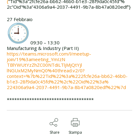
{
“Tid”%3a”2fcfe26a-
bb62-46b0-b1e3-28f9da0c45fd”%
2c”Oid”%3a”4306a9a4-2037-4491-
9b7a-8b47a0820edf”}
27 Febbraio
09:30 – 13:30
Manufacturing & Industry (Part II)
https://teams.microsoft.com/l/
meetup-
join/19%3ameeting_YmIzN
TBlYWUtYzZhZC00NTdiLTljMjQtYjl
lNGUxM2MyNmQ0%40thread.v2/0?
context=%7b%22Tid%22%3a%222fcf
e26a-bb62-46b0-
b1e3-28f9da0c45
fd%22%2c%22Oid%22%3a%
224306a9a4-2037-4491-9b7a-8b47
a0820edf%22%7d
******************************
*****
Share
Stampa