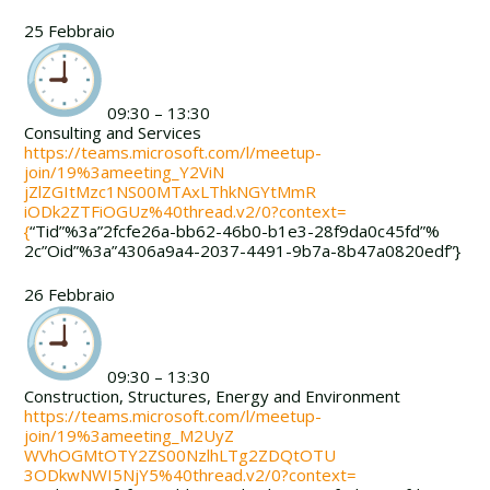
25 Febbraio
09:30 – 13:30
Consulting and Services
https://teams.microsoft.com/l/
meetup-
join/19%3ameeting_Y2ViN
jZlZGItMzc1NS00MTAxLThkNGYtMmR
iODk2ZTFiOGUz%40thread.v2/0?
context=
{
“Tid”%3a”2fcfe26a-
bb62-46b0-b1e3-28f9da0c45fd”%
2c”Oid”%3a”4306a9a4-2037-4491-
9b7a-8b47a0820edf”}
26 Febbraio
09:30 – 13:30
Construction, Structures, Energy and Environment
https://teams.microsoft.com/l/
meetup-
join/19%3ameeting_M2UyZ
WVhOGMtOTY2ZS00NzlhLTg2ZDQtOTU
3ODkwNWI5NjY5%40thread.v2/0?
context=