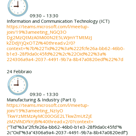
09:30 – 13:30
Information and Communication Technology (ICT)
https://teams.microsoft.com/l/
meetup-
join/19%3ameeting_NGQ3O
Dg2MzQtMzA0Mi00N2E5LWJmYTMtMzJ
kZDdjYjQxOTZi%40thread.v2/0?
context=%7b%22Tid%22%3a%222fcf
e26a-bb62-46b0-
b1e3-28f9da0c45
fd%22%2c%22Oid%22%3a%
224306a9a4-2037-4491-9b7a-8b47
a0820edf%22%7d
24 Febbraio
09:30 – 13:30
Manufacturing & Industry (Part I)
https://teams.microsoft.com/l/
meetup-
join/19%3ameeting_NzIyO
TkwYzMtMzAyMC00OGE2LTkwZmUtZjE
zM2VlNDFkYjBi%40thread.v2/0?
context=
{
“Tid”%3a”2fcfe26a-
bb62-46b0-b1e3-28f9da0c45fd”%
2c”Oid”%3a”4306a9a4-2037-4491-
9b7a-8b47a0820edf”}