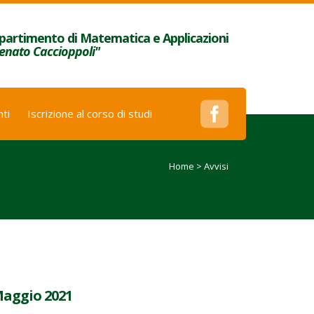
partimento di Matematica e Applicazioni
enato Caccioppoli"
ti
Iscrizione al corso di studi
Home
>
Avvisi
Maggio 2021