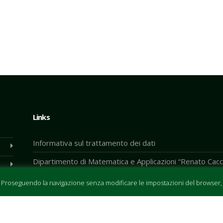
Links
Informativa sul trattamento dei dati
Dipartimento di Matematica e Applicazioni “Renato Cacc
Università degli Studi di Napoli Federico II
. Proseguendo la navigazione senza modificare le impostazioni del browser, ac
Scuola Politecnica e delle Scienze di Base
Universitaly