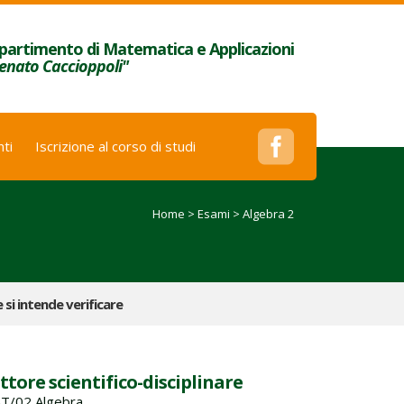
partimento di Matematica e Applicazioni
enato Caccioppoli"
ti
Iscrizione al corso di studi
Home
>
Esami
>
Algebra 2
e si intende verificare
ttore scientifico-disciplinare
T/02 Algebra