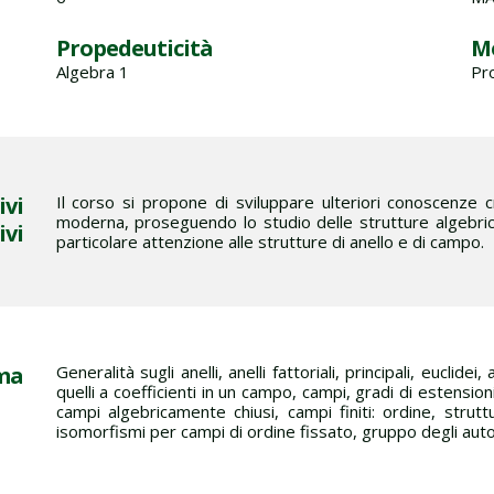
Propedeuticità
Mo
Algebra 1
Pr
ivi
Il corso si propone di sviluppare ulteriori conoscenze c
moderna, proseguendo lo studio delle strutture algebrich
ivi
particolare attenzione alle strutture di anello e di campo.
ma
Generalità sugli anelli, anelli fattoriali, principali, euclide
quelli a coefficienti in un campo, campi, gradi di estensi
campi algebricamente chiusi, campi finiti: ordine, strutt
isomorfismi per campi di ordine fissato, gruppo degli aut