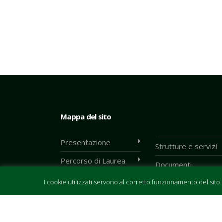
Mappa del sito
Presentazione
Strutture e servizi
Percorso di Laurea
Documenti
Corsi
I cookie utilizzati servono al corretto funzionamento del sito
Iscrizione al corso
di studi
Avvisi