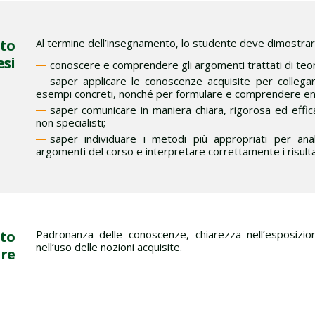
nto
Al termine dell’insegnamento, lo studente deve dimostrare
esi
conoscere e comprendere gli argomenti trattati di teoria
saper applicare le conoscenze acquisite per collegare
esempi concreti, nonché per formulare e comprendere enu
saper comunicare in maniera chiara, rigorosa ed efficac
non specialisti;
saper individuare i metodi più appropriati per ana
argomenti del corso e interpretare correttamente i risulta
nto
Padronanza delle conoscenze, chiarezza nell’esposizione
nell’uso delle nozioni acquisite.
are