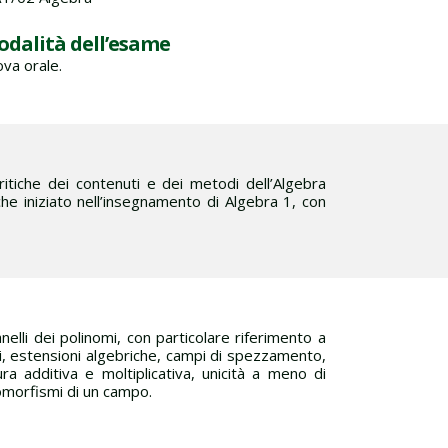
dalità dell’esame
ova orale.
ritiche dei contenuti e dei metodi dell’Algebra
e iniziato nell’insegnamento di Algebra 1, con
i, anelli dei polinomi, con particolare riferimento a
oni, estensioni algebriche, campi di spezzamento,
ura additiva e moltiplicativa, unicità a meno di
omorfismi di un campo.