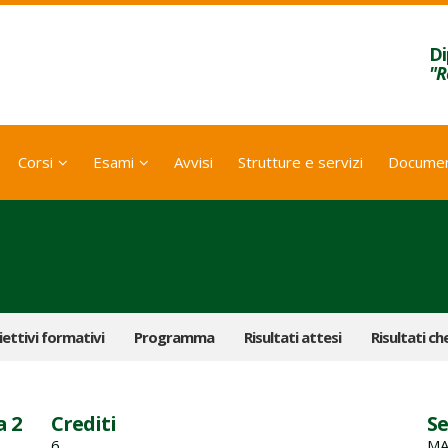
Di
"R
Corsi
Esami
Avvisi
Strutture e servizi
Documen
ettivi formativi
Programma
Risultati attesi
Risultati ch
a 2
Crediti
Se
6
MA