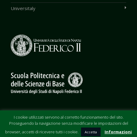
Universitaly
I cookie utilizzati servono al corretto funzionamento del sito.
© Copyright 2018 Dipartimento di Matematica e Applicazioni “Renato
Proseguendo la navigazione senza modificare le impostazioni del
Caccioppoli”
Università degli Studi di Napoli Federico II – Via Cintia, Monte S. Angelo
browser, accetti di ricevere tutti i cookie.
Informazioni
Accetta
I-80126 Napoli, Italy